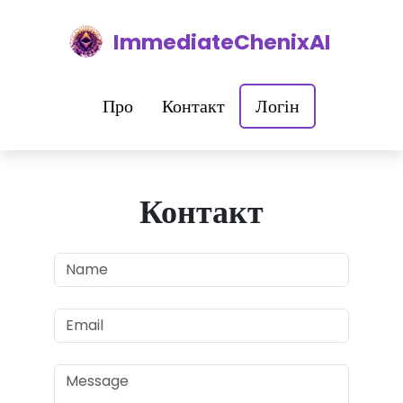
ImmediateChenixAI
Про
Контакт
Логін
Контакт