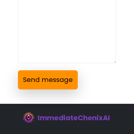
Send message
ImmediateChenixAI