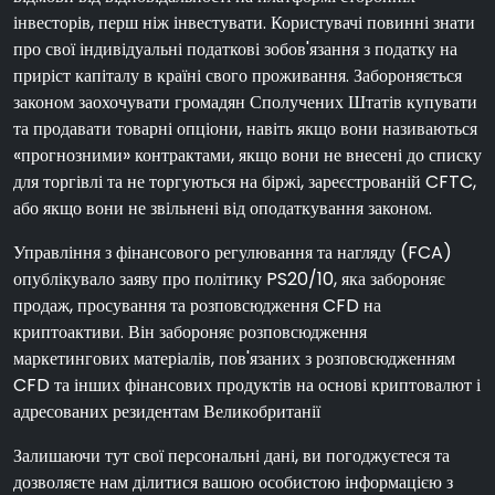
інвесторів, перш ніж інвестувати. Користувачі повинні знати
про свої індивідуальні податкові зобов'язання з податку на
приріст капіталу в країні свого проживання. Забороняється
законом заохочувати громадян Сполучених Штатів купувати
та продавати товарні опціони, навіть якщо вони називаються
«прогнозними» контрактами, якщо вони не внесені до списку
для торгівлі та не торгуються на біржі, зареєстрованій CFTC,
або якщо вони не звільнені від оподаткування законом.
Управління з фінансового регулювання та нагляду (FCA)
опублікувало заяву про політику PS20/10, яка забороняє
продаж, просування та розповсюдження CFD на
криптоактиви. Він забороняє розповсюдження
маркетингових матеріалів, пов'язаних з розповсюдженням
CFD та інших фінансових продуктів на основі криптовалют і
адресованих резидентам Великобританії
Залишаючи тут свої персональні дані, ви погоджуєтеся та
дозволяєте нам ділитися вашою особистою інформацією з