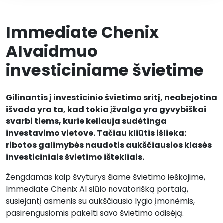
Immediate Chenix
AIvaidmuo
investiciniame švietime
Gilinantis į investicinio švietimo sritį, neabejotina
išvada yra ta, kad tokia įžvalga yra gyvybiškai
svarbi tiems, kurie keliauja sudėtinga
investavimo vietove. Tačiau kliūtis išlieka:
ribotos galimybės naudotis aukščiausios klasės
investiciniais švietimo ištekliais.
Žengdamas kaip švyturys šiame švietimo ieškojime,
Immediate Chenix AI siūlo novatorišką portalą,
susiejantį asmenis su aukščiausio lygio įmonėmis,
pasirengusiomis pakelti savo švietimo odisėją.