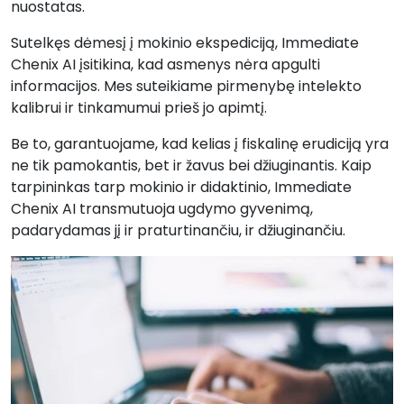
nuostatas.
Sutelkęs dėmesį į mokinio ekspediciją, Immediate
Chenix AI įsitikina, kad asmenys nėra apgulti
informacijos. Mes suteikiame pirmenybę intelekto
kalibrui ir tinkamumui prieš jo apimtį.
Be to, garantuojame, kad kelias į fiskalinę erudiciją yra
ne tik pamokantis, bet ir žavus bei džiuginantis. Kaip
tarpininkas tarp mokinio ir didaktinio, Immediate
Chenix AI transmutuoja ugdymo gyvenimą,
padarydamas jį ir praturtinančiu, ir džiuginančiu.