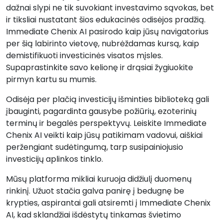
dažnai slypi ne tik suvokiant investavimo sąvokas, bet
ir tiksliai nustatant šios edukacinės odisėjos pradžią.
Immediate Chenix AI pasirodo kaip jūsų navigatorius
per šią labirinto vietovę, nubrėždamas kursą, kaip
demistifikuoti investicinės visatos mįsles.
Supaprastinkite savo kelionę ir drąsiai žygiuokite
pirmyn kartu su mumis.
Odisėja per plačią investicijų išminties biblioteką gali
įbauginti, pagardinta gausybe požiūrių, ezoterinių
terminų ir begalės perspektyvų. Leiskite Immediate
Chenix AI veikti kaip jūsų patikimam vadovui, aiškiai
peržengiant sudėtingumą, tarp susipainiojusio
investicijų aplinkos tinklo.
Mūsų platforma mikliai kuruoja didžiulį duomenų
rinkinį. Užuot stačia galva panirę į bedugnę be
krypties, aspirantai gali atsiremti į Immediate Chenix
AI, kad sklandžiai išdėstytų tinkamas švietimo