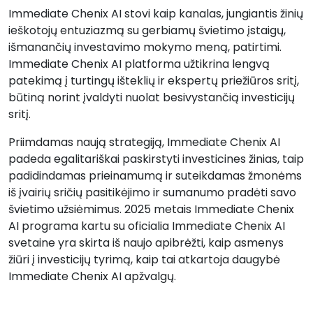
Immediate Chenix AI stovi kaip kanalas, jungiantis žinių
ieškotojų entuziazmą su gerbiamų švietimo įstaigų,
išmanančių investavimo mokymo meną, patirtimi.
Immediate Chenix AI platforma užtikrina lengvą
patekimą į turtingų išteklių ir ekspertų priežiūros sritį,
būtiną norint įvaldyti nuolat besivystančią investicijų
sritį.
Priimdamas naują strategiją, Immediate Chenix AI
padeda egalitariškai paskirstyti investicines žinias, taip
padidindamas prieinamumą ir suteikdamas žmonėms
iš įvairių sričių pasitikėjimo ir sumanumo pradėti savo
švietimo užsiėmimus. 2025 metais Immediate Chenix
AI programa kartu su oficialia Immediate Chenix AI
svetaine yra skirta iš naujo apibrėžti, kaip asmenys
žiūri į investicijų tyrimą, kaip tai atkartoja daugybė
Immediate Chenix AI apžvalgų.