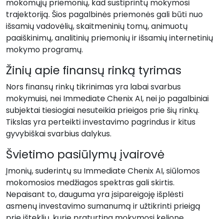
mokomųjų priemonių, kad sustiprintų mokymosi
trajektoriją. Šios pagalbinės priemonės gali būti nuo
išsamių vadovėlių, skaitmeninių tomų, animuotų
paaiškinimų, analitinių priemonių ir išsamių internetinių
mokymo programų.
Žinių apie finansų rinką tyrimas
Nors finansų rinkų tikrinimas yra labai svarbus
mokymuisi, nei Immediate Chenix AI, nei jo pagalbiniai
subjektai tiesiogiai nesuteikia prieigos prie šių rinkų.
Tikslas yra perteikti investavimo pagrindus ir kitus
gyvybiškai svarbius dalykus.
Švietimo pasiūlymų įvairovė
Įmonių, suderintų su Immediate Chenix AI, siūlomos
mokomosios medžiagos spektras gali skirtis.
Nepaisant to, dauguma yra įsipareigoję išplėsti
asmenų investavimo sumanumą ir užtikrinti prieigą
prie išteklių, kurie praturtina mokymosi kelionę.