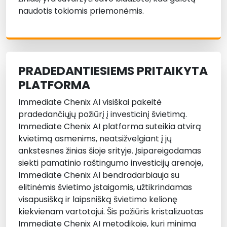
naudotis tokiomis priemonėmis.
PRADEDANTIESIEMS PRITAIKYTA
PLATFORMA
Immediate Chenix AI visiškai pakeitė
pradedančiųjų požiūrį į investicinį švietimą.
Immediate Chenix AI platforma suteikia atvirą
kvietimą asmenims, neatsižvelgiant į jų
ankstesnes žinias šioje srityje. Įsipareigodamas
siekti pamatinio raštingumo investicijų arenoje,
Immediate Chenix AI bendradarbiauja su
elitinėmis švietimo įstaigomis, užtikrindamas
visapusišką ir laipsnišką švietimo kelionę
kiekvienam vartotojui. Šis požiūris kristalizuotas
Immediate Chenix AI metodikoje, kuri minima