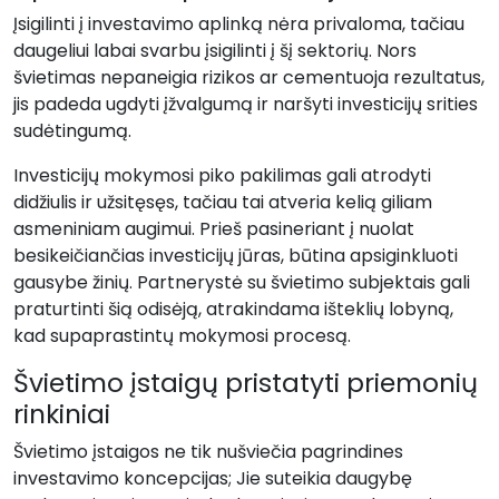
Įsigilinti į investavimo aplinką nėra privaloma, tačiau
daugeliui labai svarbu įsigilinti į šį sektorių. Nors
švietimas nepaneigia rizikos ar cementuoja rezultatus,
jis padeda ugdyti įžvalgumą ir naršyti investicijų srities
sudėtingumą.
Investicijų mokymosi piko pakilimas gali atrodyti
didžiulis ir užsitęsęs, tačiau tai atveria kelią giliam
asmeniniam augimui. Prieš pasineriant į nuolat
besikeičiančias investicijų jūras, būtina apsiginkluoti
gausybe žinių. Partnerystė su švietimo subjektais gali
praturtinti šią odisėją, atrakindama išteklių lobyną,
kad supaprastintų mokymosi procesą.
Švietimo įstaigų pristatyti priemonių
rinkiniai
Švietimo įstaigos ne tik nušviečia pagrindines
investavimo koncepcijas; Jie suteikia daugybę