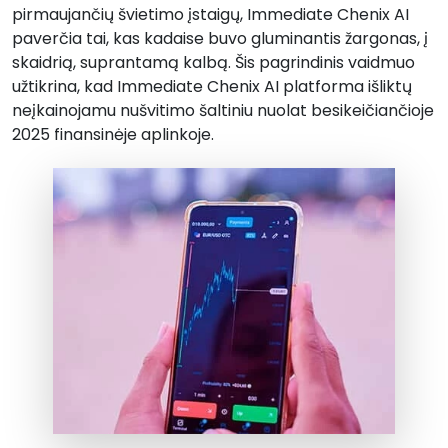
pirmaujančių švietimo įstaigų, Immediate Chenix AI
paverčia tai, kas kadaise buvo gluminantis žargonas, į
skaidrią, suprantamą kalbą. Šis pagrindinis vaidmuo
užtikrina, kad Immediate Chenix AI platforma išliktų
neįkainojamu nušvitimo šaltiniu nuolat besikeičiančioje
2025 finansinėje aplinkoje.