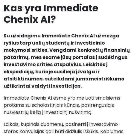
Kas yra Immediate
Chenix AI?
Su užsidegimu Immediate Chenix AI užmezga
ryšius tarp uolių studentų ir investicinio
mokymosi srities. Vengdami konkrečių finansinių
patarimų, mes esame jūsų portalas į sudėtingus
investavimo srities atspalvius. Leiskitės į
ekspediciją, kurioje susilieja įžvalga ir
atsitiktinumas, suteikdami jums meistriškumo
užtikrintai valdyti investicijas.
Immediate Chenix AI esmė yra meluoti smalsiems
protams su scholastiniais kūnais, pasirengusiais
nušviesti jų kelią į investicinį nušvitimą.
Laikais, kupinais duomenų, pasinerti į investavimo
sferos konvulsijas gali būti didžiulis iššūkis. Keblumas