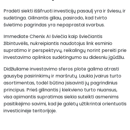
Pradėti siekti iššifruoti investicijų pasaulį yra ir šviesu, ir
sudėtinga. Gilinantis giliau, pasirodo, kad tvirto
švietimo pagrindas yra nepaprastai svarbus.
Immediate Chenix AI šviečia kaip šviečiantis
žibintuvėlis, nukreipiantis naudotojus link esminio
supratimo ir perspektyvų, reikalingų norint pereiti prie
investavimo aplinkos sudėtingumo su didesniu įgūdžiu.
Didžiuliame investavimo sferos plote galima atrasti
gausybę pasirinkimų ir maršrutų. Laukia įvairus turto
asortimentas, todėl būtina įsisavinti jų pagrindinius
principus. Prieš gilinantis į kiekvieno turto niuansus,
visa apimantis supratimas siekia suteikti asmenims
pasitikėjimo savimi, kad jie galėtų užtikrintai orientuotis
investicinėje teritorijoje.