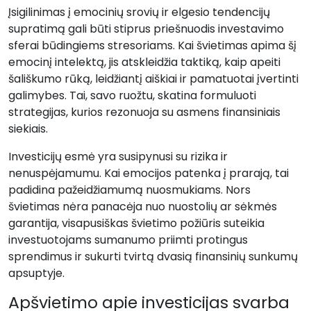
Įsigilinimas į emocinių srovių ir elgesio tendencijų
supratimą gali būti stiprus priešnuodis investavimo
sferai būdingiems stresoriams. Kai švietimas apima šį
emocinį intelektą, jis atskleidžia taktiką, kaip apeiti
šališkumo rūką, leidžiantį aiškiai ir pamatuotai įvertinti
galimybes. Tai, savo ruožtu, skatina formuluoti
strategijas, kurios rezonuoja su asmens finansiniais
siekiais.
Investicijų esmė yra susipynusi su rizika ir
nenuspėjamumu. Kai emocijos patenka į prarają, tai
padidina pažeidžiamumą nuosmukiams. Nors
švietimas nėra panacėja nuo nuostolių ar sėkmės
garantija, visapusiškas švietimo požiūris suteikia
investuotojams sumanumo priimti protingus
sprendimus ir sukurti tvirtą dvasią finansinių sunkumų
apsuptyje.
Apšvietimo apie investicijas svarba