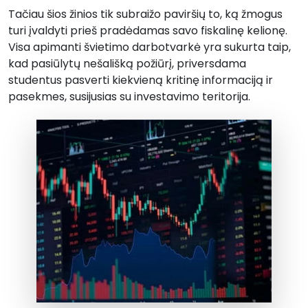
Tačiau šios žinios tik subraižo paviršių to, ką žmogus
turi įvaldyti prieš pradėdamas savo fiskalinę kelionę.
Visa apimanti švietimo darbotvarkė yra sukurta taip,
kad pasiūlytų nešališką požiūrį, priversdama
studentus pasverti kiekvieną kritinę informaciją ir
pasekmes, susijusias su investavimo teritorija.