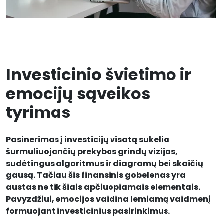
Investicinio švietimo ir
emocijų sąveikos
tyrimas
Pasinerimas į investicijų visatą sukelia
šurmuliuojančių prekybos grindų vizijas,
sudėtingus algoritmus ir diagramų bei skaičių
gausą. Tačiau šis finansinis gobelenas yra
austas ne tik šiais apčiuopiamais elementais.
Pavyzdžiui, emocijos vaidina lemiamą vaidmenį
formuojant investicinius pasirinkimus.