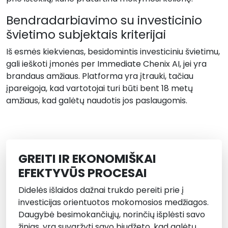
Bendradarbiavimo su investicinio
švietimo subjektais kriterijai
Iš esmės kiekvienas, besidomintis investiciniu švietimu,
gali ieškoti įmonės per Immediate Chenix AI, jei yra
brandaus amžiaus. Platforma yra įtrauki, tačiau
įpareigoja, kad vartotojai turi būti bent 18 metų
amžiaus, kad galėtų naudotis jos paslaugomis.
GREITI IR EKONOMIŠKAI
EFEKTYVŪS PROCESAI
Didelės išlaidos dažnai trukdo pereiti prie į
investicijas orientuotos mokomosios medžiagos.
Daugybė besimokančiųjų, norinčių išplėsti savo
žinias, yra suvaržyti savo biudžeto, kad galėtų