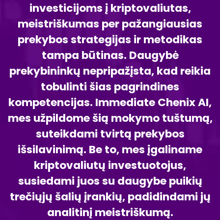
investicijoms į kriptovaliutas,
meistriškumas per pažangiausias
prekybos strategijas ir metodikas
tampa būtinas. Daugybė
prekybininkų nepripažįsta, kad reikia
tobulinti šias pagrindines
kompetencijas. Immediate Chenix AI,
mes užpildome šią mokymo tuštumą,
suteikdami tvirtą prekybos
išsilavinimą. Be to, mes įgaliname
kriptovaliutų investuotojus,
susiedami juos su daugybe puikių
trečiųjų šalių įrankių, padidindami jų
analitinį meistriškumą.