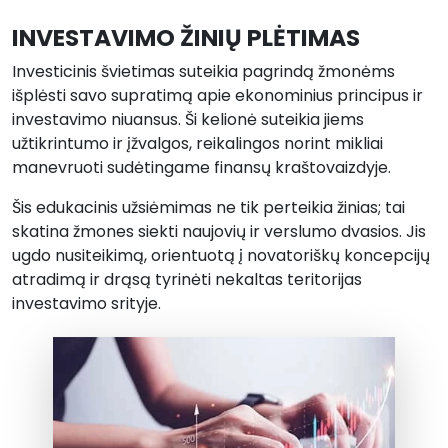
INVESTAVIMO ŽINIŲ PLĖTIMAS
Investicinis švietimas suteikia pagrindą žmonėms
išplėsti savo supratimą apie ekonominius principus ir
investavimo niuansus. Ši kelionė suteikia jiems
užtikrintumo ir įžvalgos, reikalingos norint mikliai
manevruoti sudėtingame finansų kraštovaizdyje.
Šis edukacinis užsiėmimas ne tik perteikia žinias; tai
skatina žmones siekti naujovių ir verslumo dvasios. Jis
ugdo nusiteikimą, orientuotą į novatoriškų koncepcijų
atradimą ir drąsą tyrinėti nekaltas teritorijas
investavimo srityje.