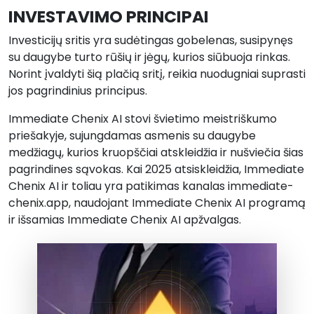
INVESTAVIMO PRINCIPAI
Investicijų sritis yra sudėtingas gobelenas, susipynęs
su daugybe turto rūšių ir jėgų, kurios siūbuoja rinkas.
Norint įvaldyti šią plačią sritį, reikia nuodugniai suprasti
jos pagrindinius principus.
Immediate Chenix AI stovi švietimo meistriškumo
priešakyje, sujungdamas asmenis su daugybe
medžiagų, kurios kruopščiai atskleidžia ir nušviečia šias
pagrindines sąvokas. Kai 2025 atsiskleidžia, Immediate
Chenix AI ir toliau yra patikimas kanalas immediate-
chenix.app, naudojant Immediate Chenix AI programą
ir išsamias Immediate Chenix AI apžvalgas.