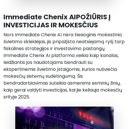
Immediate Chenix AIPOŽIŪRIS Į
INVESTICIJAS IR MOKESČIUS
Nors Immediate Chenix AI nėra tiesioginis mokestinio
švietimo skleidėjas, jis pripažįsta neatsiejamą ryšį tarp
fiskalinės strategijos ir investavimo pastangų.
Immediate Chenix AI platforma veikia kaip kanalas,
leidžiantis jos naudotojams bendrauti su
ekspertinėmis švietimo įstaigomis, kurios nušviečia
mokesčių sistemų sudėtingumą. Šis
bendradarbiavimas suteikia asmenims esminių žinių,
kaip gerai valdyti investicijas, kai jie keliauja mokesčių
srityje 2025.