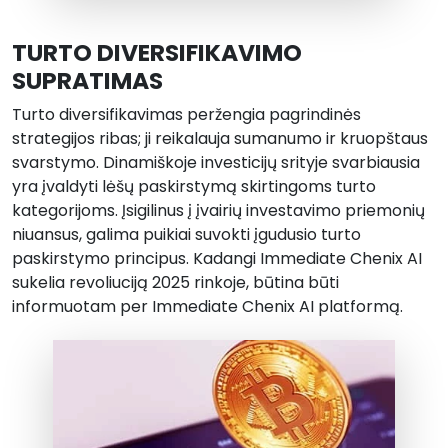
TURTO DIVERSIFIKAVIMO
SUPRATIMAS
Turto diversifikavimas peržengia pagrindinės
strategijos ribas; ji reikalauja sumanumo ir kruopštaus
svarstymo. Dinamiškoje investicijų srityje svarbiausia
yra įvaldyti lėšų paskirstymą skirtingoms turto
kategorijoms. Įsigilinus į įvairių investavimo priemonių
niuansus, galima puikiai suvokti įgudusio turto
paskirstymo principus. Kadangi Immediate Chenix AI
sukelia revoliuciją 2025 rinkoje, būtina būti
informuotam per Immediate Chenix AI platformą.