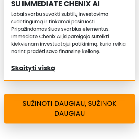
SU IMMEDIATE CHENIX AI
Labai svarbu suvokti subtilų investavimo
sudėtingumą ir tinkamai pasiruošti.
Pripažindamas šiuos svarbius elementus,
Immediate Chenix AI įsipareigoja suteikti
kiekvienam investuotojui patikinimą, kurio reikia
norint pradėti savo finansinę kelionę.
Skaityti viską
SUŽINOTI DAUGIAU, SUŽINOK
DAUGIAU