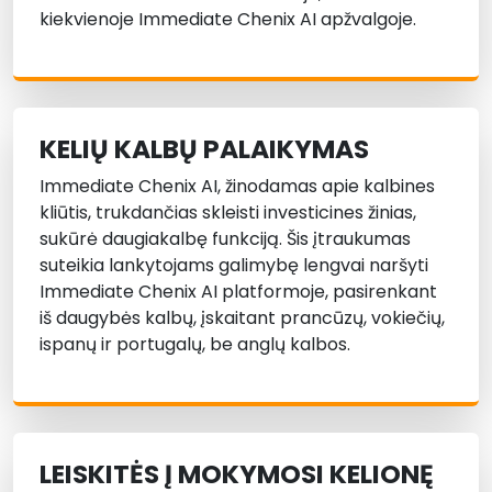
kiekvienoje Immediate Chenix AI apžvalgoje.
KELIŲ KALBŲ PALAIKYMAS
Immediate Chenix AI, žinodamas apie kalbines
kliūtis, trukdančias skleisti investicines žinias,
sukūrė daugiakalbę funkciją. Šis įtraukumas
suteikia lankytojams galimybę lengvai naršyti
Immediate Chenix AI platformoje, pasirenkant
iš daugybės kalbų, įskaitant prancūzų, vokiečių,
ispanų ir portugalų, be anglų kalbos.
LEISKITĖS Į MOKYMOSI KELIONĘ