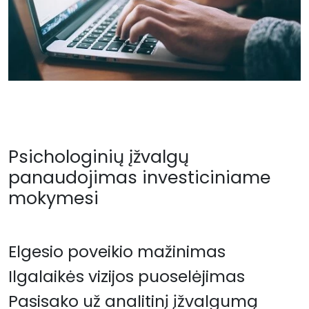
Psichologinių įžvalgų
panaudojimas investiciniame
mokymesi
Elgesio poveikio mažinimas
Ilgalaikės vizijos puoselėjimas
Pasisako už analitinį įžvalgumą