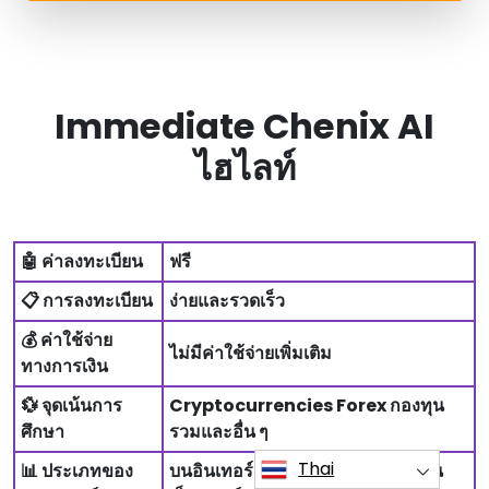
Immediate Chenix AI
ไฮไลท์
🤖 ค่าลงทะเบียน
ฟรี
📋 การลงทะเบียน
ง่ายและรวดเร็ว
💰 ค่าใช้จ่าย
ไม่มีค่าใช้จ่ายเพิ่มเติม
ทางการเงิน
💱 จุดเน้นการ
Cryptocurrencies Forex กองทุน
ศึกษา
รวมและอื่น ๆ
Thai
📊 ประเภทของ
บนอินเทอร์เน็ตสามารถเข้าถึงได้ผ่าน