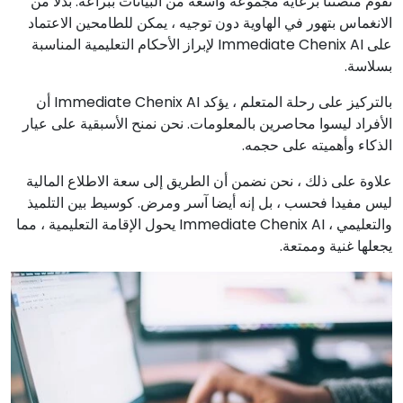
تقوم منصتنا برعاية مجموعة واسعة من البيانات ببراعة. بدلا من
الانغماس بتهور في الهاوية دون توجيه ، يمكن للطامحين الاعتماد
على Immediate Chenix AI لإبراز الأحكام التعليمية المناسبة
بسلاسة.
بالتركيز على رحلة المتعلم ، يؤكد Immediate Chenix AI أن
الأفراد ليسوا محاصرين بالمعلومات. نحن نمنح الأسبقية على عيار
الذكاء وأهميته على حجمه.
علاوة على ذلك ، نحن نضمن أن الطريق إلى سعة الاطلاع المالية
ليس مفيدا فحسب ، بل إنه أيضا آسر ومرض. كوسيط بين التلميذ
والتعليمي ، Immediate Chenix AI يحول الإقامة التعليمية ، مما
يجعلها غنية وممتعة.