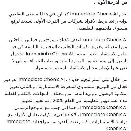
من الدرجة الأولى.
تقدم Immediate Chenix AI كمنارة في هذا المسعى التعليمي
بوابة رائدة تربط الأفراد بشركات من الدرجة الأولى تستعد لرفع
مستوى ملحمتهم التعليمية.
Immediate Chenix AI يقف كقناة ، يمزج بين حماس الباحثين
عن المعرفة وخبرة الكيانات التعليمية المحترمة البارعة في فن
تعليم الاستثمار. تضمن منصة Immediate Chenix AI الدخول
السهل إلى مساحة من الموارد الغنية ووصاية الخبراء ، والتي لا
غنى عنها لإتقان مجال الاستثمار المتطور باستمرار.
من خلال تبني استراتيجية جديدة ، Immediate Chenix AI هو دور
فعال في التوزيع المتساوي للمعرفة الاستثمارية ، وبالتالي تعزيز
إمكانية الوصول وتزويد الناس من مختلف المجالات بالثقة والفطنة
لبدء مساعيهم التعليمية. في العام 2025 ، تم تعيين تطبيق
Immediate Chenix AI ، جنبا إلى جنب مع الموقع الرسمي
Immediate Chenix AI ، لإعادة تعريف كيفية تعامل الأفراد مع
دراسة الاستثمارات ، كما رددت العديد من مراجعات Immediate
Chenix AI.