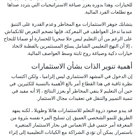
للخيارات. وهذا بدوره يعزز صياغة الاستراتيجيات التي يتردد صداها
مع تطلعات الفرد المالية.
يتشابك جوهر الاستثمارات مع المخاطر وعدم القدرة على التنبؤ.
عندما تدخل العواطف في المعركة، فإنها تضخم التعرض للانكماش.
على الرغم من أن التعليم ليس حلا سحريا للخسارة أو ضمانا للنجاح
، إلا أن النهج التعليمي الشامل يسلح المستثمرين بالفطنة لاتخاذ
خيارات ذكية وصياغة روح ثابتة وسط العواصف المالية.
أهمية تنوير الذات بشأن الاستثمارات
إن الدخول في المشهد الاستثماري ليس إلزاميا ، ولكن اكتساب
نظرة ثاقبة في هذا القطاع أمر بالغ الأهمية بالنسبة للكثيرين. في
حين أن التعليم لا ينفي المخاطر أو يعزز النتائج ، إلا أنه مفيد في
تنمية التمييز والتنقل في تعقيدات مجال الاستثمار.
قد يبدو صعود ذروة التعلم للاستثمارات هائلا وطويلا ، لكنه يمهد
الطريق للنمو الشخصي العميق. إن تسليح المرء نفسه بثروة من
المعرفة أمر حتمي قبل الانغماس في بحار الاستثمار المتغيرة
باستمرار. يمكن أن تؤدي الشراكة مع الكيانات التعليمية إلى إثراء