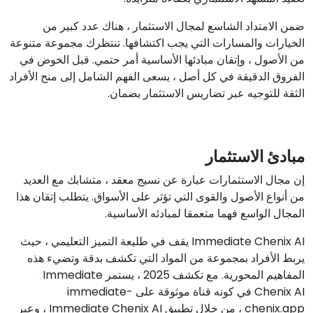
ضمن الامتداد الشاسع لمجال الاستثمار ، هناك عدد كبير من
الخيارات والمسارات التي يجب اكتشافها. تنتظرك مجموعة متنوعة
من الأصول ، وإتقان مبادئها الأساسية أمر حتمي. قبل الخوض في
الفروق الدقيقة في كل أصل ، يسعى الفهم الشامل إلى منح الأفراد
الثقة للتوجيه عبر تضاريس الاستثمار بضمان.
مبادئ الاستثمار
إن مجال الاستثمارات عبارة عن نسيج معقد ، متشابك مع العديد
من أنواع الأصول والقوى التي تؤثر على الأسواق. يتطلب إتقان هذا
المجال الواسع فهما متعمقا لمبادئه الأساسية.
Immediate Chenix AI يقف في طليعة التميز التعليمي ، حيث
يربط الأفراد بمجموعة من المواد التي تكشف بدقة وتضيء هذه
المفاهيم المحورية. مع تكشف 2025 ، يستمر Immediate
Chenix AI في كونه قناة موثوقة على immediate-
chenix.app ، من خلال تطبيق Immediate Chenix AI ، وعبر