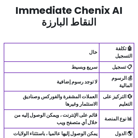
Immediate Chenix AI
النقاط البارزة
🤖 تكلفة
خال
التسجيل
📋 تسجيل
سريع وبسيط
💰 الرسوم
لا توجد رسوم إضافية
المالية
💱 التركيز على
العملات المشفرة والفوركس وصناديق
التعليم
الاستثمار وغيرها
قائم على الإنترنت ، ويمكن الوصول إليه من
📊 نوع المنصة
خلال أي متصفح ويب
🌎 الدول
يمكن الوصول إليها عالميا ، باستثناء الولايات