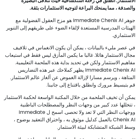
الاستثمار. انطلق في رحلة استكشافية حيث تتلاقى البصيرة
والصدفة ، مما يمنحك البراعة لتوجيه الاستثمارات بثقة.
جوهر Immediate Chenix AI هو مزج العقول الفضولية مع
الهيئات المدرسية المستعدة لإلقاء الضوء على طريقهم إلى التنوير
الاستثماري.
في عصر مليء بالبيانات ، يمكن أن يكون الانغماس في تلافيف
مجال الاستثمار هائلا. غالبا ما يكمن المأزق ليس فقط في استيعاب
مفاهيم الاستثمار ولكن في تحديد بداية هذه الملحمة التعليمية.
Immediate Chenix AI يظهر كملاحك عبر هذه التضاريس
المتاهة ، ويرسم مسارا لإزالة الغموض عن ألغاز عالم الاستثمار.
قم بتبسيط مرورك وانطلق باقتناع إلى جانبنا.
يمكن أن تخيف الملحمة من خلال المكتبة الواسعة لحكمة الاستثمار
، تتخللها عدد كبير من وجهات النظر والمصطلحات الباطنية
ووجهات النظر التي لا تعد ولا تحصى. اسمح ل Immediate
Chenix AI بالعمل كدليل موثوق به ، واختراق التعقيد بوضوح ،
وسط الشبكة المتشابكة لبيئة الاستثمار.