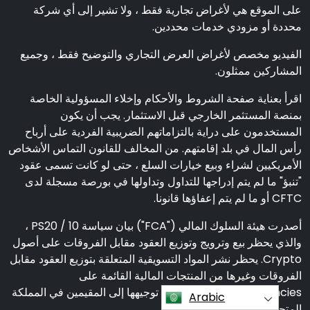
على الموقع هي لأغراض تجارية فقط ، ولا تشير إلى أي شركة
محددة أو مزودي خدمات محددين.
الفيديو مخصص لأغراض العرض التجاري والتوضيح فقط ، وجميع
المشاركين ممثلون.
اقرأ بعناية صفحة الشروط والأحكام وإخلاء المسؤولية الخاصة
بمنصة المستثمر الخارجي قبل الاستثمار. يجب أن يكون
المستخدمون على دراية بالتزاماتهم الضريبية الفردية على أرباح
رأس المال في بلد إقامتهم. من المخالف للقانون التماس الأشخاص
الأمريكيين لشراء وبيع خيارات السلع ، حتى لو كانت تسمى عقود
"تنبؤ" ما لم يتم إدراجها للتداول وتداولها في بورصة مسجلة لدى
CFTC أو ما لم يتم إعفاؤها قانونا.
أصدرت هيئة السلوك المالي ("FCA") بيان سياسة PS20 / 10 ،
والذي يحظر بيع وترويج وتوزيع العقود مقابل الفروقات على أصول
Crypto. يحظر نشر المواد التسويقية المتعلقة بتوزيع العقود مقابل
الفروقات وغيرها من المنتجات المالية القائمة على
Cryptocurrencies والتي يتم توجيهها إلى المقيمين في المملكة
Arabic
المتحدة