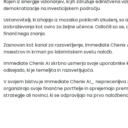
Rojen iz sinergije vizionarjev, ki jih združuje edinstvena vizi
demokratizacije na investicijskem področju.
Ustanovitelji, ki izhajajo iz mozaika poklicnih izkušenj, s
izobraževanja kot oviro za željne učence. Odločili so se, 
finančnega znanja.
Zasnovan kot kanal za razsvetljenje, Immediate Chenix 
maestrov in krmari po labirintskem svetu naložb.
Immediate Chenix AI skrbno usmerja svoje uporabnike 
odisejado, ki je temeljita in razsvetljujoča.
V svojem bistvu je Immediate Chenix AI_ neprecenljiva 
organizirajo svoje finančne portfelje in sprejemajo preme
strategije ali novinci, ki se odpravljajo na prvo naložben