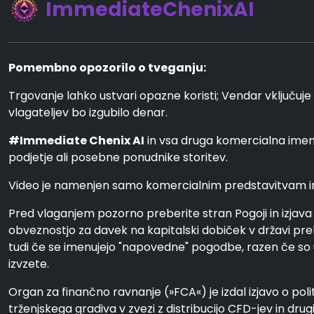
ImmediateChenixAI
Pomembno opozorilo o tveganju:
Trgovanje lahko ustvari opazne koristi; Vendar vključuje 
vlagateljev bo izgubilo denar.
#Immediate Chenix AI
in vsa druga komercialna imen
podjetje ali posebne ponudnike storitev.
Video je namenjen samo komercialnim predstavitvam in il
Pred vlaganjem pozorno preberite stran Pogoji in izjava 
obveznostjo za davek na kapitalski dobiček v državi preb
tudi če se imenujejo "napovedne" pogodbe, razen če so uvr
izvzete.
Organ za finančno ravnanje (»FCA«) je izdal izjavo o poli
trženjskega gradiva v zvezi z distribucijo CFD-jev in dru