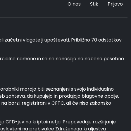
O nas
Stik
Prijavo
i začetni vlagatelji upoštevati. Približno 70 odstotkov
mercialne namene in se ne nanašajo na nobeno posebno
rabniki morajo biti seznanjeni s svojo individualno
eb zahteva, da kupujejo in prodajajo blagovne opcije,
a borzi, registrirani v CFTC, ali če niso zakonsko
cijo CFD-jev na kriptoimetja. Prepoveduje razširjanje
 naslovljeni na prebivalce Združenega kraljestva