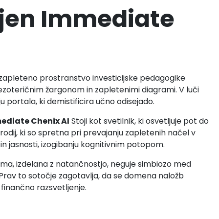
arjen Immediate
a: zapleteno prostranstvo investicijske pedagogike
oteričnim žargonom in zapletenimi diagrami. V luči
 portala, ki demistificira učno odisejado.
ediate Chenix AI
Stoji kot svetilnik, ki osvetljuje pot do
odij, ki so spretna pri prevajanju zapletenih načel v
i in jasnosti, izogibanju kognitivnim potopom.
orma, izdelana z natančnostjo, neguje simbiozo med
i. Prav to sotočje zagotavlja, da se domena naložb
finančno razsvetljenje.