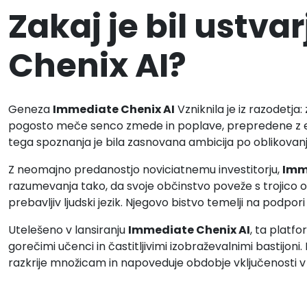
Zakaj je bil ustv
Chenix AI?
Geneza
Immediate Chenix AI
Vzniknila je iz razodetj
pogosto meče senco zmede in poplave, prepredene z ez
tega spoznanja je bila zasnovana ambicija po oblikovanju
Z neomajno predanostjo noviciatnemu investitorju,
Imm
razumevanja tako, da svoje občinstvo poveže s trojico or
prebavljiv ljudski jezik. Njegovo bistvo temelji na podpor
Utelešeno v lansiranju
Immediate Chenix AI
, ta platf
gorečimi učenci in častitljivimi izobraževalnimi bastijon
razkrije množicam in napoveduje obdobje vključenosti v 