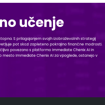
lno učenje
opna. S prilagajanjem svojih izobraževalnih strategij
tljuje pot skozi zapleteno pokrajino finančne modrosti.
čljivo povezano s platformo Immediate Chenix AI in
tno mesto Immediate Chenix AI za vpoglede, ostanejo v