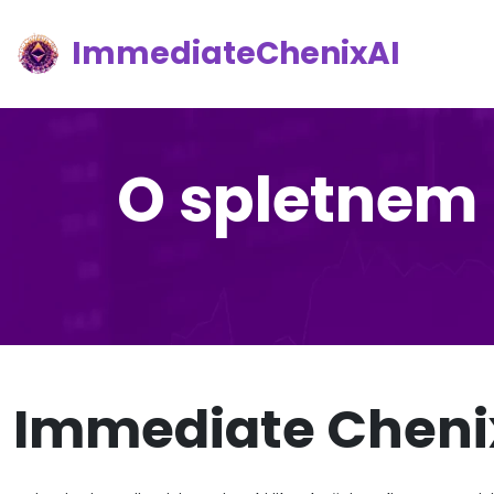
ImmediateChenixAI
O spletnem
Immediate Chenix