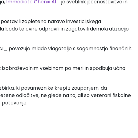
ja,
Immediate Chenix AI
_ je svetilnik poenostavitve in
o izpostavili zapleteno naravo investicijskega
da bodo te ovire odpravili in zagotovili demokratizacijo
AI_ povezuje mlade vlagatelje s sagamnostjo finančnih
k izobraževalnim vsebinam po meri in spodbuja učno
zbirka, ki posameznike krepi z zaupanjem, da
tene odločitve, ne glede na to, ali so veterani fiskalne
o potovanje.