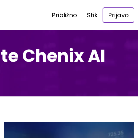
Približno
Stik
Prijavo
e Chenix AI