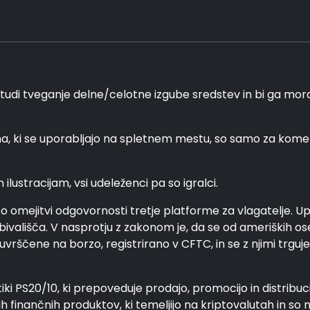
tudi tveganje delne/celotne izgube sredstev in bi ga moral
a, ki se uporabljajo na spletnem mestu, so samo za ko
ustracijam, vsi udeleženci pa so igralci.
o omejitvi odgovornosti tretje platforme za vlagatelje. Upo
ivališča. V nasprotju z zakonom je, da se od ameriških os
ščene na borzo, registrirano v CFTC, in se z njimi trguje n
tiki PS20/10, ki prepoveduje prodajo, promocijo in distribu
gih finančnih produktov, ki temeljijo na kriptovalutah in so