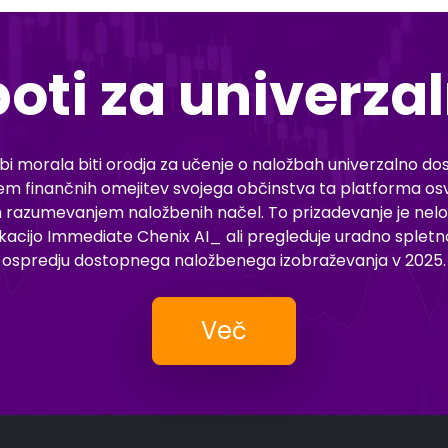
oti za univerza
bi morala biti orodja za učenje o naložbah univerzalno dost
em finančnih omejitev svojega občinstva ta platforma osve
razumevanjem naložbenih načel. To prizadevanje je nelo
plikacijo Immediate Chenix AI_ ali pregleduje uradno sple
ospredju dostopnega naložbenega izobraževanja v 2025.
Več