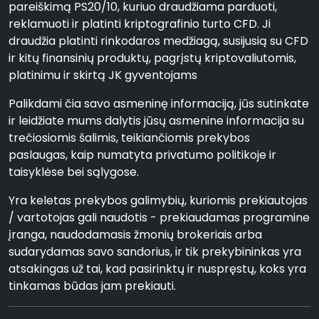
pareiškimą PS20/10, kuriuo draudžiama parduoti,
reklamuoti ir platinti kriptografinio turto CFD. Ji
draudžia platinti rinkodaros medžiagą, susijusią su CFD
ir kitų finansinių produktų, pagrįstų kriptovaliutomis,
platinimu ir skirtą JK gyventojams
Palikdami čia savo asmeninę informaciją, jūs sutinkate
ir leidžiate mums dalytis jūsų asmenine informacija su
trečiosiomis šalimis, teikiančiomis prekybos
paslaugas, kaip numatyta privatumo politikoje ir
taisyklėse bei sąlygose.
Yra keletas prekybos galimybių, kuriomis prekiautojas
/ vartotojas gali naudotis - prekiaudamas programine
įranga, naudodamasis žmonių brokeriais arba
sudarydamas savo sandorius, ir tik prekybininkas yra
atsakingas už tai, kad pasirinktų ir nuspręstų, koks yra
tinkamas būdas jam prekiauti.