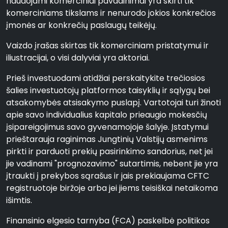
naudojami komerciniai pavadinimai yra skirti tik
komerciniams tikslams ir nenurodo jokios konkrečios
įmonės ar konkrečių paslaugų teikėjų.
Vaizdo įrašas skirtas tik komerciniam pristatymui ir
iliustracijai, o visi dalyviai yra aktoriai.
Prieš investuodami atidžiai perskaitykite trečiosios
šalies investuotojų platformos taisyklių ir sąlygų bei
atsakomybės atsisakymo puslapį. Vartotojai turi žinoti
apie savo individualius kapitalo prieaugio mokesčių
įsipareigojimus savo gyvenamojoje šalyje. Įstatymui
prieštarauja raginimas Jungtinių Valstijų asmenims
pirkti ir parduoti prekių pasirinkimo sandorius, net jei
jie vadinami "prognozavimo" sutartimis, nebent jie yra
įtraukti į prekybos sąrašus ir jais prekiaujama CFTC
registruotoje biržoje arba jei jiems teisiškai netaikoma
išimtis.
Finansinio elgesio tarnyba (FCA) paskelbė politikos