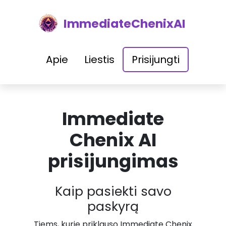
ImmediateChenixAI
Apie
Liestis
Prisijungti
Immediate
Chenix AI
prisijungimas
Kaip pasiekti savo
paskyrą
Tiems, kurie priklauso Immediate Chenix