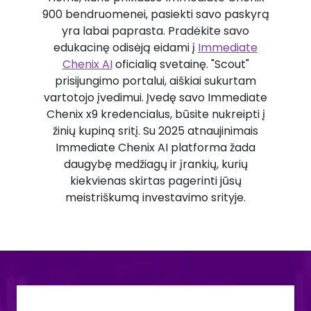
900 bendruomenei, pasiekti savo paskyrą
yra labai paprasta. Pradėkite savo
edukacinę odisėją eidami į
Immediate
Chenix AI
oficialią svetainę. "Scout"
prisijungimo portalui, aiškiai sukurtam
vartotojo įvedimui. Įvedę savo Immediate
Chenix x9 kredencialus, būsite nukreipti į
žinių kupiną sritį. Su 2025 atnaujinimais
Immediate Chenix AI platforma žada
daugybę medžiagų ir įrankių, kurių
kiekvienas skirtas pagerinti jūsų
meistriškumą investavimo srityje.